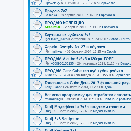
Lipovetsky
»
30 січня 2015, 21:58
» в
Барахолка
Продаю 7х7
ka4e4ka
»
30 серпня 2014, 14:15
» в
Барахолка
ПРОДАЮ КОЛЕКЦІЮ
ArbAlet69
»
22 серпня 2014, 14:14
» в
Барахолка
Картины из кубиков 3х3
Igor Kova_Kova
»
22 травня 2014, 23:13
» в
Загальні пита
Харків. Зустріч №127 відбулася.
melikyan
»
31 березня 2014, 12:15
» в
Харків
ПРОДАМ V cube 5x5x5 =120грн ТОРГ
+380936155135
»
29 листопада 2013, 11:28
» в
Барахо
ПРОДАМ Gear Cube гир куб кубик рубика
+380936155135
»
03 листопада 2013, 21:27
» в
Барахолка
Голландська Cube День 2013 фінальний раунд
Tony Fisher
»
26 жовтня 2013, 14:29
» в
Відео
Написал программку для отработки алгорит
fsforcubing
»
10 жовтня 2013, 16:41
» в
Швидкісне розв'яз
Dutij Модифікація 3х3 з вгнутими гранями
Dutij
»
01 жовтня 2013, 17:25
» в
Моделі кубиків
Dutij 3x3 Sculpture
Dutij
»
01 жовтня 2013, 17:21
» в
Моделі кубиків
Dutij Копілка 3х3