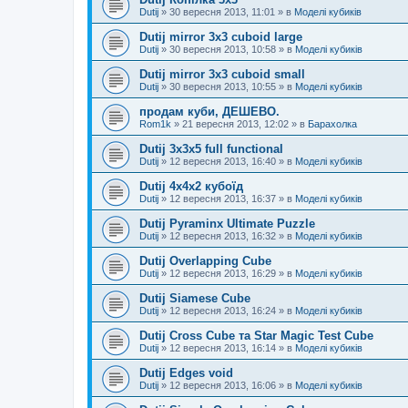
Dutij
»
30 вересня 2013, 11:01
» в
Моделі кубиків
Dutij mirror 3x3 cuboid large
Dutij
»
30 вересня 2013, 10:58
» в
Моделі кубиків
Dutij mirror 3х3 cuboid small
Dutij
»
30 вересня 2013, 10:55
» в
Моделі кубиків
продам куби, ДЕШЕВО.
Rom1k
»
21 вересня 2013, 12:02
» в
Барахолка
Dutij 3х3х5 full functional
Dutij
»
12 вересня 2013, 16:40
» в
Моделі кубиків
Dutij 4х4х2 кубоїд
Dutij
»
12 вересня 2013, 16:37
» в
Моделі кубиків
Dutij Pyraminx Ultimate Puzzle
Dutij
»
12 вересня 2013, 16:32
» в
Моделі кубиків
Dutij Overlapping Cube
Dutij
»
12 вересня 2013, 16:29
» в
Моделі кубиків
Dutij Siamese Cube
Dutij
»
12 вересня 2013, 16:24
» в
Моделі кубиків
Dutij Cross Cube та Star Magic Test Cube
Dutij
»
12 вересня 2013, 16:14
» в
Моделі кубиків
Dutij Edges void
Dutij
»
12 вересня 2013, 16:06
» в
Моделі кубиків