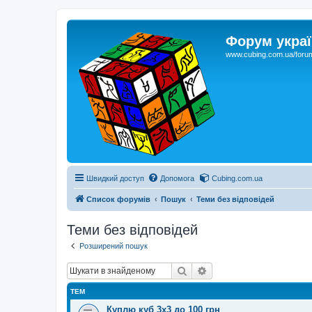
Форум украї
www.cubing.com.ua/foru
Швидкий доступ
Допомога
Cubing.com.ua
Список форумів
Пошук
Теми без відповідей
Теми без відповідей
Розширений пошук
Пошук
Розширений пошук
ТЕМ
Куплю куб 3х3 до 100 грн