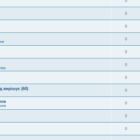
0
0
0
0
ння
0
0
лка
0
 вирішує (60)
0
мов
0
ання
0
0