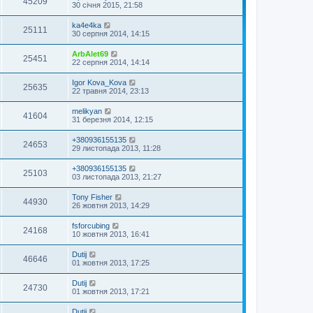
45209
30 січня 2015, 21:58
ka4e4ka
25111
30 серпня 2014, 14:15
ArbAlet69
25451
22 серпня 2014, 14:14
Igor Kova_Kova
25635
22 травня 2014, 23:13
melikyan
41604
31 березня 2014, 12:15
+380936155135
24653
29 листопада 2013, 11:28
+380936155135
25103
03 листопада 2013, 21:27
Tony Fisher
44930
26 жовтня 2013, 14:29
fsforcubing
24168
10 жовтня 2013, 16:41
Dutij
46646
01 жовтня 2013, 17:25
Dutij
24730
01 жовтня 2013, 17:21
Dutij