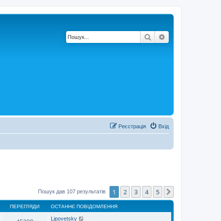
Пошук
Розширений по
Реєстрація
Вхід
1
2
3
4
5
Далі
Пошук дав 107 результатів
ПЕРЕГЛЯДИ
ОСТАННЄ ПОВІДОМЛЕННЯ
Lipovetsky