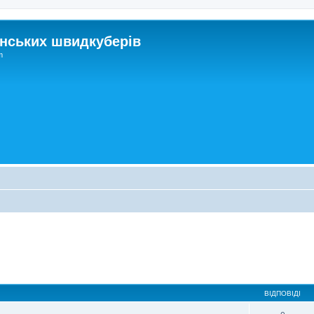
нських швидкуберів
m
ВІДПОВІДІ