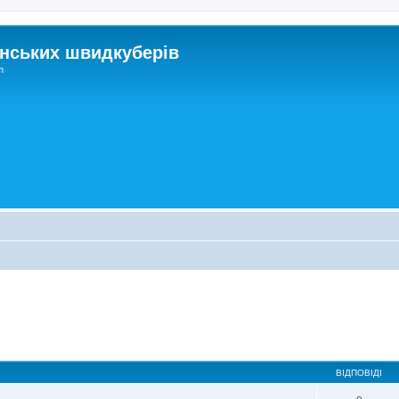
нських швидкуберів
m
ВІДПОВІДІ