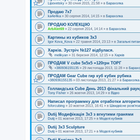
Lipovetsky
»
30 січня 2015, 21:58
» в
Барахолка
Продаю 7х7
ka4e4ka
»
30 серпня 2014, 14:15
» в
Барахолка
ПРОДАЮ КОЛЕКЦІЮ
ArbAlet69
»
22 серпня 2014, 14:14
» в
Барахолка
Картины из кубиков 3х3
Igor Kova_Kova
»
22 травня 2014, 23:13
» в
Загальні пита
Харків. Зустріч №127 відбулася.
melikyan
»
31 березня 2014, 12:15
» в
Харків
ПРОДАМ V cube 5x5x5 =120грн ТОРГ
+380936155135
»
29 листопада 2013, 11:28
» в
Барахо
ПРОДАМ Gear Cube гир куб кубик рубика
+380936155135
»
03 листопада 2013, 21:27
» в
Барахолка
Голландська Cube День 2013 фінальний раунд
Tony Fisher
»
26 жовтня 2013, 14:29
» в
Відео
Написал программку для отработки алгорит
fsforcubing
»
10 жовтня 2013, 16:41
» в
Швидкісне розв'яз
Dutij Модифікація 3х3 з вгнутими гранями
Dutij
»
01 жовтня 2013, 17:25
» в
Моделі кубиків
Dutij 3x3 Sculpture
Dutij
»
01 жовтня 2013, 17:21
» в
Моделі кубиків
Dutij Копілка 3х3