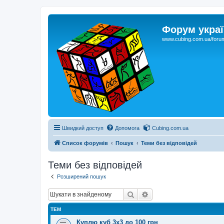
Форум украї
www.cubing.com.ua/foru
Швидкий доступ
Допомога
Cubing.com.ua
Список форумів
Пошук
Теми без відповідей
Теми без відповідей
Розширений пошук
Пошук
Розширений пошук
ТЕМ
Куплю куб 3х3 до 100 грн