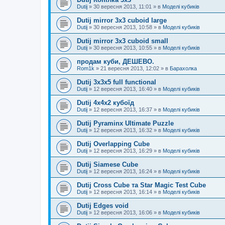
Dutij
»
30 вересня 2013, 11:01
» в
Моделі кубиків
Dutij mirror 3x3 cuboid large
Dutij
»
30 вересня 2013, 10:58
» в
Моделі кубиків
Dutij mirror 3х3 cuboid small
Dutij
»
30 вересня 2013, 10:55
» в
Моделі кубиків
продам куби, ДЕШЕВО.
Rom1k
»
21 вересня 2013, 12:02
» в
Барахолка
Dutij 3х3х5 full functional
Dutij
»
12 вересня 2013, 16:40
» в
Моделі кубиків
Dutij 4х4х2 кубоїд
Dutij
»
12 вересня 2013, 16:37
» в
Моделі кубиків
Dutij Pyraminx Ultimate Puzzle
Dutij
»
12 вересня 2013, 16:32
» в
Моделі кубиків
Dutij Overlapping Cube
Dutij
»
12 вересня 2013, 16:29
» в
Моделі кубиків
Dutij Siamese Cube
Dutij
»
12 вересня 2013, 16:24
» в
Моделі кубиків
Dutij Cross Cube та Star Magic Test Cube
Dutij
»
12 вересня 2013, 16:14
» в
Моделі кубиків
Dutij Edges void
Dutij
»
12 вересня 2013, 16:06
» в
Моделі кубиків