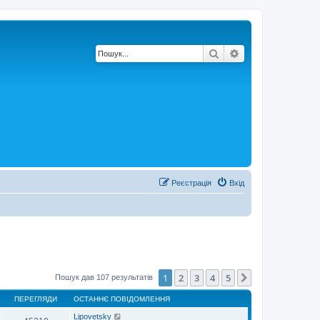
Пошук
Розширений по
Реєстрація
Вхід
1
2
3
4
5
Далі
Пошук дав 107 результатів
ПЕРЕГЛЯДИ
ОСТАННЄ ПОВІДОМЛЕННЯ
Lipovetsky