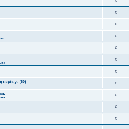
0
0
0
0
ння
0
0
лка
0
 вирішує (60)
0
мов
0
ання
0
0