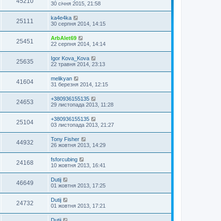
45210
30 січня 2015, 21:58
ka4e4ka
25111
30 серпня 2014, 14:15
ArbAlet69
25451
22 серпня 2014, 14:14
Igor Kova_Kova
25635
22 травня 2014, 23:13
melikyan
41604
31 березня 2014, 12:15
+380936155135
24653
29 листопада 2013, 11:28
+380936155135
25104
03 листопада 2013, 21:27
Tony Fisher
44932
26 жовтня 2013, 14:29
fsforcubing
24168
10 жовтня 2013, 16:41
Dutij
46649
01 жовтня 2013, 17:25
Dutij
24732
01 жовтня 2013, 17:21
Dutij