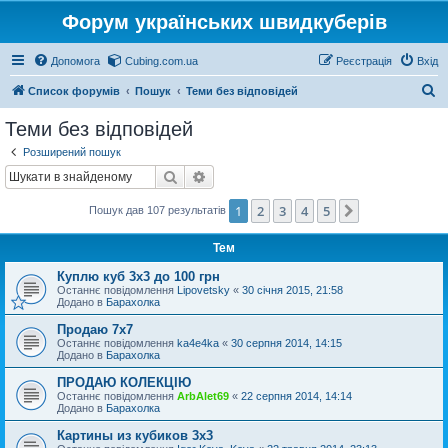
Форум українських швидкуберів
Допомога
Cubing.com.ua
Реєстрація
Вхід
П
Список форумів
Пошук
Теми без відповідей
о
Теми без відповідей
ш
Розширений пошук
у
Пошук
Розширений пошук
к
1
2
3
4
5
Далі
Пошук дав 107 результатів
Тем
Куплю куб 3х3 до 100 грн
Останнє повідомлення
Lipovetsky
«
30 січня 2015, 21:58
Додано в
Барахолка
Продаю 7х7
Останнє повідомлення
ka4e4ka
«
30 серпня 2014, 14:15
Додано в
Барахолка
ПРОДАЮ КОЛЕКЦІЮ
Останнє повідомлення
ArbAlet69
«
22 серпня 2014, 14:14
Додано в
Барахолка
Картины из кубиков 3х3