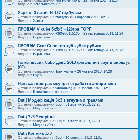
Останнє повідомлення
Igor Kova_Kova
«
22 травня 2014, 23:13
Додано в
Загальні питання
Харків. Зустріч №127 відбулася.
Останнє повідомлення
melikyan
«
31 березня 2014, 12:15
Додано в
Харків
ПРОДАМ V cube 5x5x5 =120грн ТОРГ
Останнє повідомлення
+380936155135
«
29 листопада 2013, 11:28
Додано в
Барахолка
ПРОДАМ Gear Cube гир куб кубик рубика
Останнє повідомлення
+380936155135
«
03 листопада 2013, 21:27
Додано в
Барахолка
Голландська Cube День 2013 фінальний раунд вирішує
(60)
Останнє повідомлення
Tony Fisher
«
26 жовтня 2013, 14:29
Додано в
Відео
Написал программку для отработки алгоритмов
Останнє повідомлення
fsforcubing
«
10 жовтня 2013, 16:41
Додано в
Швидкісне розв'язання
Dutij Модифікація 3х3 з вгнутими гранями
Останнє повідомлення
Dutij
«
01 жовтня 2013, 17:25
Додано в
Моделі кубиків
Dutij 3x3 Sculpture
Останнє повідомлення
Dutij
«
01 жовтня 2013, 17:21
Додано в
Моделі кубиків
Dutij Копілка 3х3
Останнє повідомлення
Dutij
«
30 вересня 2013, 11:01