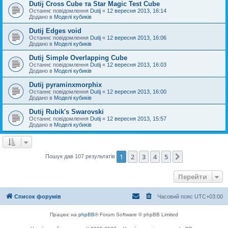
Dutij Cross Cube та Star Magic Test Cube
Останнє повідомлення
Dutij
«
12 вересня 2013, 16:14
Додано в
Моделі кубиків
Dutij Edges void
Останнє повідомлення
Dutij
«
12 вересня 2013, 16:06
Додано в
Моделі кубиків
Dutij Simple Overlapping Cube
Останнє повідомлення
Dutij
«
12 вересня 2013, 16:03
Додано в
Моделі кубиків
Dutij pyraminxmorphix
Останнє повідомлення
Dutij
«
12 вересня 2013, 16:00
Додано в
Моделі кубиків
Dutij Rubik's Swarovski
Останнє повідомлення
Dutij
«
12 вересня 2013, 15:57
Додано в
Моделі кубиків
1
2
3
4
5
Далі
Пошук дав 107 результатів
Перейти
Список форумів
Часовий пояс
UTC+03:00
Працює на
phpBB
® Forum Software © phpBB Limited