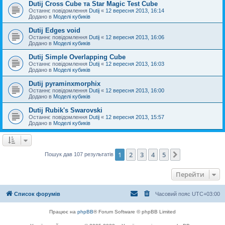
Dutij Cross Cube та Star Magic Test Cube
Останнє повідомлення
Dutij
«
12 вересня 2013, 16:14
Додано в
Моделі кубиків
Dutij Edges void
Останнє повідомлення
Dutij
«
12 вересня 2013, 16:06
Додано в
Моделі кубиків
Dutij Simple Overlapping Cube
Останнє повідомлення
Dutij
«
12 вересня 2013, 16:03
Додано в
Моделі кубиків
Dutij pyraminxmorphix
Останнє повідомлення
Dutij
«
12 вересня 2013, 16:00
Додано в
Моделі кубиків
Dutij Rubik's Swarovski
Останнє повідомлення
Dutij
«
12 вересня 2013, 15:57
Додано в
Моделі кубиків
1
2
3
4
5
Далі
Пошук дав 107 результатів
Перейти
Список форумів
Часовий пояс
UTC+03:00
Працює на
phpBB
® Forum Software © phpBB Limited