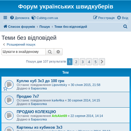
Форум українських швидкуберів
Допомога
Cubing.com.ua
Реєстрація
Вхід
П
Список форумів
Пошук
Теми без відповідей
о
Теми без відповідей
ш
Розширений пошук
у
Пошук
Розширений пошук
к
1
2
3
4
5
Далі
Пошук дав 107 результатів
Тем
Куплю куб 3х3 до 100 грн
Останнє повідомлення
Lipovetsky
«
30 січня 2015, 21:58
Додано в
Барахолка
Продаю 7х7
Останнє повідомлення
ka4e4ka
«
30 серпня 2014, 14:15
Додано в
Барахолка
ПРОДАЮ КОЛЕКЦІЮ
Останнє повідомлення
ArbAlet69
«
22 серпня 2014, 14:14
Додано в
Барахолка
Картины из кубиков 3х3