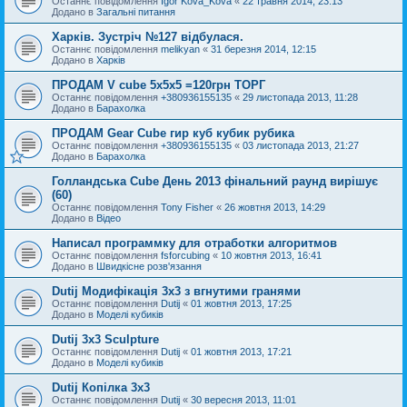
Останнє повідомлення
Igor Kova_Kova
«
22 травня 2014, 23:13
Додано в
Загальні питання
Харків. Зустріч №127 відбулася.
Останнє повідомлення
melikyan
«
31 березня 2014, 12:15
Додано в
Харків
ПРОДАМ V cube 5x5x5 =120грн ТОРГ
Останнє повідомлення
+380936155135
«
29 листопада 2013, 11:28
Додано в
Барахолка
ПРОДАМ Gear Cube гир куб кубик рубика
Останнє повідомлення
+380936155135
«
03 листопада 2013, 21:27
Додано в
Барахолка
Голландська Cube День 2013 фінальний раунд вирішує
(60)
Останнє повідомлення
Tony Fisher
«
26 жовтня 2013, 14:29
Додано в
Відео
Написал программку для отработки алгоритмов
Останнє повідомлення
fsforcubing
«
10 жовтня 2013, 16:41
Додано в
Швидкісне розв'язання
Dutij Модифікація 3х3 з вгнутими гранями
Останнє повідомлення
Dutij
«
01 жовтня 2013, 17:25
Додано в
Моделі кубиків
Dutij 3x3 Sculpture
Останнє повідомлення
Dutij
«
01 жовтня 2013, 17:21
Додано в
Моделі кубиків
Dutij Копілка 3х3
Останнє повідомлення
Dutij
«
30 вересня 2013, 11:01