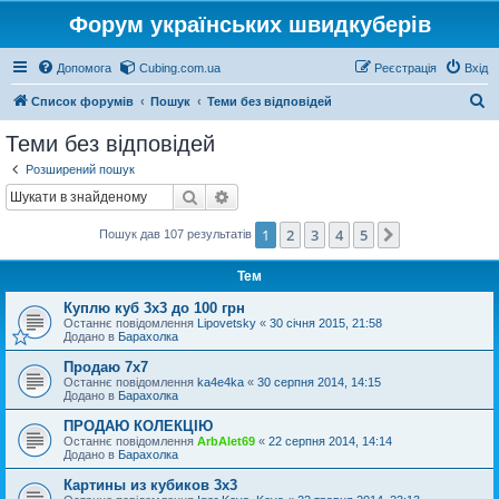
Форум українських швидкуберів
Допомога
Cubing.com.ua
Реєстрація
Вхід
П
Список форумів
Пошук
Теми без відповідей
о
Теми без відповідей
ш
Розширений пошук
у
Пошук
Розширений пошук
к
1
2
3
4
5
Далі
Пошук дав 107 результатів
Тем
Куплю куб 3х3 до 100 грн
Останнє повідомлення
Lipovetsky
«
30 січня 2015, 21:58
Додано в
Барахолка
Продаю 7х7
Останнє повідомлення
ka4e4ka
«
30 серпня 2014, 14:15
Додано в
Барахолка
ПРОДАЮ КОЛЕКЦІЮ
Останнє повідомлення
ArbAlet69
«
22 серпня 2014, 14:14
Додано в
Барахолка
Картины из кубиков 3х3