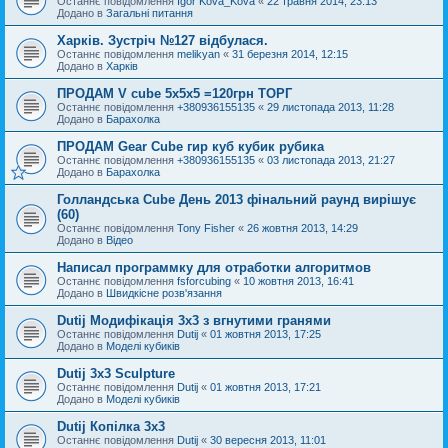
Останнє повідомлення
Igor Kova_Kova
«
22 травня 2014, 23:13
Додано в
Загальні питання
Харків. Зустріч №127 відбулася.
Останнє повідомлення
melikyan
«
31 березня 2014, 12:15
Додано в
Харків
ПРОДАМ V cube 5x5x5 =120грн ТОРГ
Останнє повідомлення
+380936155135
«
29 листопада 2013, 11:28
Додано в
Барахолка
ПРОДАМ Gear Cube гир куб кубик рубика
Останнє повідомлення
+380936155135
«
03 листопада 2013, 21:27
Додано в
Барахолка
Голландська Cube День 2013 фінальний раунд вирішує
(60)
Останнє повідомлення
Tony Fisher
«
26 жовтня 2013, 14:29
Додано в
Відео
Написал программку для отработки алгоритмов
Останнє повідомлення
fsforcubing
«
10 жовтня 2013, 16:41
Додано в
Швидкісне розв'язання
Dutij Модифікація 3х3 з вгнутими гранями
Останнє повідомлення
Dutij
«
01 жовтня 2013, 17:25
Додано в
Моделі кубиків
Dutij 3x3 Sculpture
Останнє повідомлення
Dutij
«
01 жовтня 2013, 17:21
Додано в
Моделі кубиків
Dutij Копілка 3х3
Останнє повідомлення
Dutij
«
30 вересня 2013, 11:01