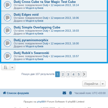
Dutij Cross Cube та Star Magic Test Cube
Останнє повідомлення
Dutij
«
12 вересня 2013, 16:14
Додано в
Моделі кубиків
Dutij Edges void
Останнє повідомлення
Dutij
«
12 вересня 2013, 16:06
Додано в
Моделі кубиків
Dutij Simple Overlapping Cube
Останнє повідомлення
Dutij
«
12 вересня 2013, 16:03
Додано в
Моделі кубиків
Dutij pyraminxmorphix
Останнє повідомлення
Dutij
«
12 вересня 2013, 16:00
Додано в
Моделі кубиків
Dutij Rubik's Swarovski
Останнє повідомлення
Dutij
«
12 вересня 2013, 15:57
Додано в
Моделі кубиків
1
2
3
4
5
Далі
Пошук дав 107 результатів
Перейти
Список форумів
Часовий пояс
UTC+03:00
Працює на
phpBB
® Forum Software © phpBB Limited