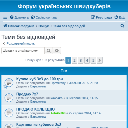
Форум українських швидкуберів
Допомога
Cubing.com.ua
Реєстрація
Вхід
П
Список форумів
Пошук
Теми без відповідей
о
Теми без відповідей
ш
Розширений пошук
у
Пошук
Розширений пошук
к
1
2
3
4
5
Далі
Пошук дав 107 результатів
Тем
Куплю куб 3х3 до 100 грн
Останнє повідомлення
Lipovetsky
«
30 січня 2015, 21:58
Додано в
Барахолка
Продаю 7х7
Останнє повідомлення
ka4e4ka
«
30 серпня 2014, 14:15
Додано в
Барахолка
ПРОДАЮ КОЛЕКЦІЮ
Останнє повідомлення
ArbAlet69
«
22 серпня 2014, 14:14
Додано в
Барахолка
Картины из кубиков 3х3