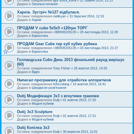
Останнє повідомлення
Igor Kova_Kova
«
22 травня 2014, 23:13
Додано в
Загальні питання
Харків. Зустріч №127 відбулася.
Останнє повідомлення
melikyan
«
31 березня 2014, 12:15
Додано в
Харків
ПРОДАМ V cube 5x5x5 =120грн ТОРГ
Останнє повідомлення
+380936155135
«
29 листопада 2013, 11:28
Додано в
Барахолка
ПРОДАМ Gear Cube гир куб кубик рубика
Останнє повідомлення
+380936155135
«
03 листопада 2013, 21:27
Додано в
Барахолка
Голландська Cube День 2013 фінальний раунд вирішує
(60)
Останнє повідомлення
Tony Fisher
«
26 жовтня 2013, 14:29
Додано в
Відео
Написал программку для отработки алгоритмов
Останнє повідомлення
fsforcubing
«
10 жовтня 2013, 16:41
Додано в
Швидкісне розв'язання
Dutij Модифікація 3х3 з вгнутими гранями
Останнє повідомлення
Dutij
«
01 жовтня 2013, 17:25
Додано в
Моделі кубиків
Dutij 3x3 Sculpture
Останнє повідомлення
Dutij
«
01 жовтня 2013, 17:21
Додано в
Моделі кубиків
Dutij Копілка 3х3
Останнє повідомлення
Dutij
«
30 вересня 2013, 11:01