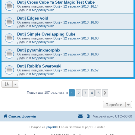
Dutij Cross Cube та Star Magic Test Cube
Останнє повідомлення
Dutij
«
12 вересня 2013, 16:14
Додано в
Моделі кубиків
Dutij Edges void
Останнє повідомлення
Dutij
«
12 вересня 2013, 16:06
Додано в
Моделі кубиків
Dutij Simple Overlapping Cube
Останнє повідомлення
Dutij
«
12 вересня 2013, 16:03
Додано в
Моделі кубиків
Dutij pyraminxmorphix
Останнє повідомлення
Dutij
«
12 вересня 2013, 16:00
Додано в
Моделі кубиків
Dutij Rubik's Swarovski
Останнє повідомлення
Dutij
«
12 вересня 2013, 15:57
Додано в
Моделі кубиків
1
2
3
4
5
Далі
Пошук дав 107 результатів
Перейти
Список форумів
Часовий пояс
UTC+03:00
Працює на
phpBB
® Forum Software © phpBB Limited