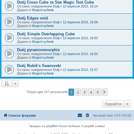
Dutij Cross Cube та Star Magic Test Cube
Останнє повідомлення
Dutij
«
12 вересня 2013, 16:14
Додано в
Моделі кубиків
Dutij Edges void
Останнє повідомлення
Dutij
«
12 вересня 2013, 16:06
Додано в
Моделі кубиків
Dutij Simple Overlapping Cube
Останнє повідомлення
Dutij
«
12 вересня 2013, 16:03
Додано в
Моделі кубиків
Dutij pyraminxmorphix
Останнє повідомлення
Dutij
«
12 вересня 2013, 16:00
Додано в
Моделі кубиків
Dutij Rubik's Swarovski
Останнє повідомлення
Dutij
«
12 вересня 2013, 15:57
Додано в
Моделі кубиків
1
2
3
4
5
Далі
Пошук дав 107 результатів
Перейти
Список форумів
Часовий пояс
UTC+03:00
Працює на
phpBB
® Forum Software © phpBB Limited