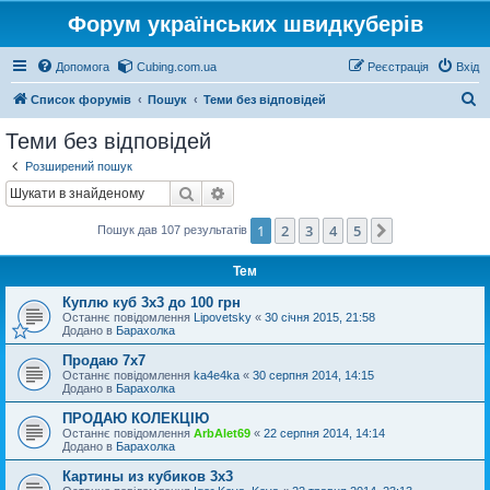
Форум українських швидкуберів
Допомога
Cubing.com.ua
Реєстрація
Вхід
П
Список форумів
Пошук
Теми без відповідей
о
Теми без відповідей
ш
Розширений пошук
у
Пошук
Розширений пошук
к
1
2
3
4
5
Далі
Пошук дав 107 результатів
Тем
Куплю куб 3х3 до 100 грн
Останнє повідомлення
Lipovetsky
«
30 січня 2015, 21:58
Додано в
Барахолка
Продаю 7х7
Останнє повідомлення
ka4e4ka
«
30 серпня 2014, 14:15
Додано в
Барахолка
ПРОДАЮ КОЛЕКЦІЮ
Останнє повідомлення
ArbAlet69
«
22 серпня 2014, 14:14
Додано в
Барахолка
Картины из кубиков 3х3