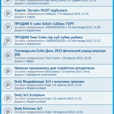
Останнє повідомлення
Igor Kova_Kova
«
22 травня 2014, 23:13
Додано в
Загальні питання
Харків. Зустріч №127 відбулася.
Останнє повідомлення
melikyan
«
31 березня 2014, 12:15
Додано в
Харків
ПРОДАМ V cube 5x5x5 =120грн ТОРГ
Останнє повідомлення
+380936155135
«
29 листопада 2013, 11:28
Додано в
Барахолка
ПРОДАМ Gear Cube гир куб кубик рубика
Останнє повідомлення
+380936155135
«
03 листопада 2013, 21:27
Додано в
Барахолка
Голландська Cube День 2013 фінальний раунд вирішує
(60)
Останнє повідомлення
Tony Fisher
«
26 жовтня 2013, 14:29
Додано в
Відео
Написал программку для отработки алгоритмов
Останнє повідомлення
fsforcubing
«
10 жовтня 2013, 16:41
Додано в
Швидкісне розв'язання
Dutij Модифікація 3х3 з вгнутими гранями
Останнє повідомлення
Dutij
«
01 жовтня 2013, 17:25
Додано в
Моделі кубиків
Dutij 3x3 Sculpture
Останнє повідомлення
Dutij
«
01 жовтня 2013, 17:21
Додано в
Моделі кубиків
Dutij Копілка 3х3
Останнє повідомлення
Dutij
«
30 вересня 2013, 11:01