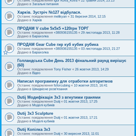
Останнє повідомлення
Igor Kova_Kova
«
22 травня 2014, 23:13
Додано в
Загальні питання
Харків. Зустріч №127 відбулася.
Останнє повідомлення
melikyan
«
31 березня 2014, 12:15
Додано в
Харків
ПРОДАМ V cube 5x5x5 =120грн ТОРГ
Останнє повідомлення
+380936155135
«
29 листопада 2013, 11:28
Додано в
Барахолка
ПРОДАМ Gear Cube гир куб кубик рубика
Останнє повідомлення
+380936155135
«
03 листопада 2013, 21:27
Додано в
Барахолка
Голландська Cube День 2013 фінальний раунд вирішує
(60)
Останнє повідомлення
Tony Fisher
«
26 жовтня 2013, 14:29
Додано в
Відео
Написал программку для отработки алгоритмов
Останнє повідомлення
fsforcubing
«
10 жовтня 2013, 16:41
Додано в
Швидкісне розв'язання
Dutij Модифікація 3х3 з вгнутими гранями
Останнє повідомлення
Dutij
«
01 жовтня 2013, 17:25
Додано в
Моделі кубиків
Dutij 3x3 Sculpture
Останнє повідомлення
Dutij
«
01 жовтня 2013, 17:21
Додано в
Моделі кубиків
Dutij Копілка 3х3
Останнє повідомлення
Dutij
«
30 вересня 2013, 11:01