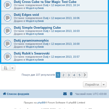
Dutij Cross Cube та Star Magic Test Cube
Останнє повідомлення
Dutij
«
12 вересня 2013, 16:14
Додано в
Моделі кубиків
Dutij Edges void
Останнє повідомлення
Dutij
«
12 вересня 2013, 16:06
Додано в
Моделі кубиків
Dutij Simple Overlapping Cube
Останнє повідомлення
Dutij
«
12 вересня 2013, 16:03
Додано в
Моделі кубиків
Dutij pyraminxmorphix
Останнє повідомлення
Dutij
«
12 вересня 2013, 16:00
Додано в
Моделі кубиків
Dutij Rubik's Swarovski
Останнє повідомлення
Dutij
«
12 вересня 2013, 15:57
Додано в
Моделі кубиків
1
2
3
4
5
Далі
Пошук дав 107 результатів
Перейти
Список форумів
Часовий пояс
UTC+03:00
Працює на
phpBB
® Forum Software © phpBB Limited