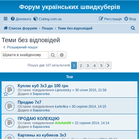
Форум українських швидкуберів
Допомога
Cubing.com.ua
Реєстрація
Вхід
П
Список форумів
Пошук
Теми без відповідей
о
Теми без відповідей
ш
Розширений пошук
у
Пошук
Розширений пошук
к
1
2
3
4
5
Далі
Пошук дав 107 результатів
Тем
Куплю куб 3х3 до 100 грн
Останнє повідомлення
Lipovetsky
«
30 січня 2015, 21:58
Додано в
Барахолка
Продаю 7х7
Останнє повідомлення
ka4e4ka
«
30 серпня 2014, 14:15
Додано в
Барахолка
ПРОДАЮ КОЛЕКЦІЮ
Останнє повідомлення
ArbAlet69
«
22 серпня 2014, 14:14
Додано в
Барахолка
Картины из кубиков 3х3