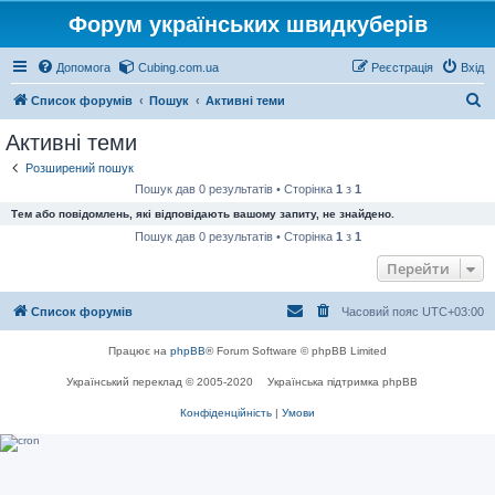
Форум українських швидкуберів
Допомога
Cubing.com.ua
Реєстрація
Вхід
П
Список форумів
Пошук
Активні теми
о
Активні теми
ш
Розширений пошук
у
Пошук дав 0 результатів • Сторінка
1
з
1
к
Тем або повідомлень, які відповідають вашому запиту, не знайдено.
Пошук дав 0 результатів • Сторінка
1
з
1
Перейти
Список форумів
Часовий пояс
UTC+03:00
Працює на
phpBB
® Forum Software © phpBB Limited
Український переклад © 2005-2020
Українська підтримка phpBB
Конфіденційність
|
Умови