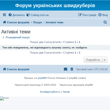
Форум українських швидкуберів
Допомога
Cubing.com.ua
Реєстрація
Вхід
П
Список форумів
Пошук
Активні теми
о
Активні теми
ш
Розширений пошук
у
Пошук дав 0 результатів • Сторінка
1
з
1
к
Тем або повідомлень, які відповідають вашому запиту, не знайдено.
Пошук дав 0 результатів • Сторінка
1
з
1
Перейти
Список форумів
Часовий пояс
UTC+03:00
Працює на
phpBB
® Forum Software © phpBB Limited
Український переклад © 2005-2020
Українська підтримка phpBB
Конфіденційність
|
Умови