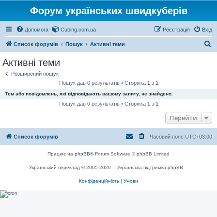
Форум українських швидкуберів
Допомога
Cubing.com.ua
Реєстрація
Вхід
П
Список форумів
Пошук
Активні теми
о
Активні теми
ш
Розширений пошук
у
Пошук дав 0 результатів • Сторінка
1
з
1
к
Тем або повідомлень, які відповідають вашому запиту, не знайдено.
Пошук дав 0 результатів • Сторінка
1
з
1
Перейти
Список форумів
Часовий пояс
UTC+03:00
Працює на
phpBB
® Forum Software © phpBB Limited
Український переклад © 2005-2020
Українська підтримка phpBB
Конфіденційність
|
Умови