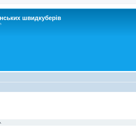
нських швидкуберів
m
.