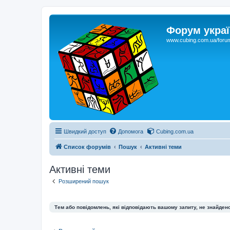
Форум украї
www.cubing.com.ua/foru
Швидкий доступ
Допомога
Cubing.com.ua
Список форумів
Пошук
Активні теми
Активні теми
Розширений пошук
Тем або повідомлень, які відповідають вашому запиту, не знайдено