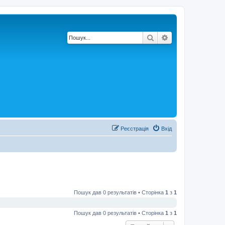
Пошук
Розширений по
Реєстрація
Вхід
Пошук дав 0 результатів • Сторінка
1
з
1
Пошук дав 0 результатів • Сторінка
1
з
1