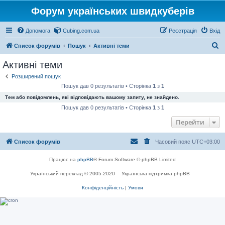
Форум українських швидкуберів
Допомога
Cubing.com.ua
Реєстрація
Вхід
П
Список форумів
Пошук
Активні теми
о
Активні теми
ш
Розширений пошук
у
Пошук дав 0 результатів • Сторінка
1
з
1
к
Тем або повідомлень, які відповідають вашому запиту, не знайдено.
Пошук дав 0 результатів • Сторінка
1
з
1
Перейти
Список форумів
Часовий пояс
UTC+03:00
Працює на
phpBB
® Forum Software © phpBB Limited
Український переклад © 2005-2020
Українська підтримка phpBB
Конфіденційність
|
Умови