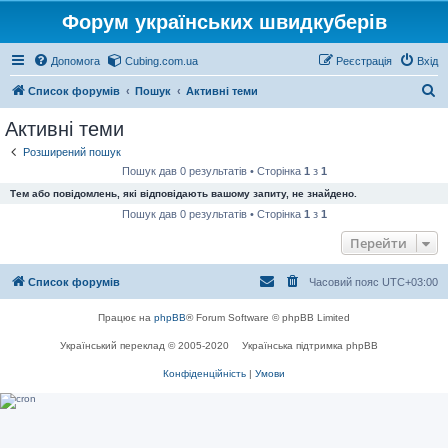
Форум українських швидкуберів
Допомога
Cubing.com.ua
Реєстрація
Вхід
П
Список форумів
Пошук
Активні теми
о
Активні теми
ш
Розширений пошук
у
Пошук дав 0 результатів • Сторінка
1
з
1
к
Тем або повідомлень, які відповідають вашому запиту, не знайдено.
Пошук дав 0 результатів • Сторінка
1
з
1
Перейти
Список форумів
Часовий пояс
UTC+03:00
Працює на
phpBB
® Forum Software © phpBB Limited
Український переклад © 2005-2020
Українська підтримка phpBB
Конфіденційність
|
Умови