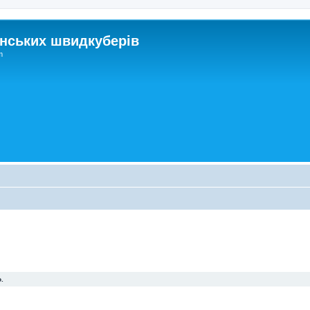
нських швидкуберів
m
.