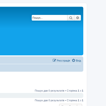
Пошук
Розширений по
Реєстрація
Вхід
Пошук дав 0 результатів • Сторінка
1
з
1
Пошук дав 0 результатів • Сторінка
1
з
1