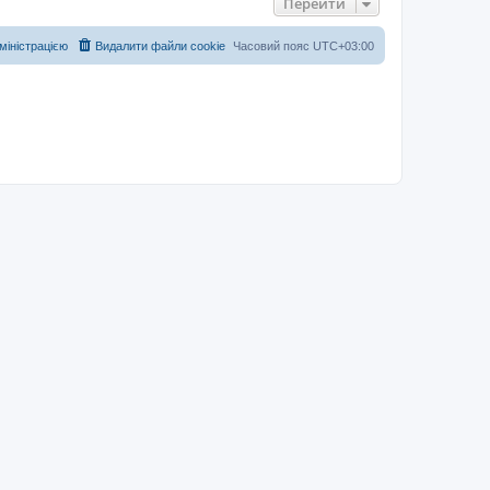
Перейти
дміністрацією
Видалити файли cookie
Часовий пояс
UTC+03:00