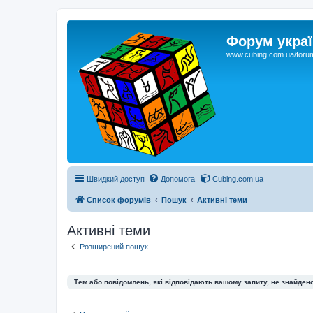
Форум украї
www.cubing.com.ua/foru
Швидкий доступ
Допомога
Cubing.com.ua
Список форумів
Пошук
Активні теми
Активні теми
Розширений пошук
Тем або повідомлень, які відповідають вашому запиту, не знайдено