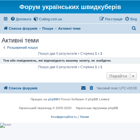
Форум українських швидкуберів
Допомога
Cubing.com.ua
Реєстрація
Вхід
П
Список форумів
Пошук
Активні теми
о
Активні теми
ш
Розширений пошук
у
Пошук дав 0 результатів • Сторінка
1
з
1
к
Тем або повідомлень, які відповідають вашому запиту, не знайдено.
Пошук дав 0 результатів • Сторінка
1
з
1
Перейти
Список форумів
Часовий пояс
UTC+03:00
Працює на
phpBB
® Forum Software © phpBB Limited
Український переклад © 2005-2020
Українська підтримка phpBB
Конфіденційність
|
Умови