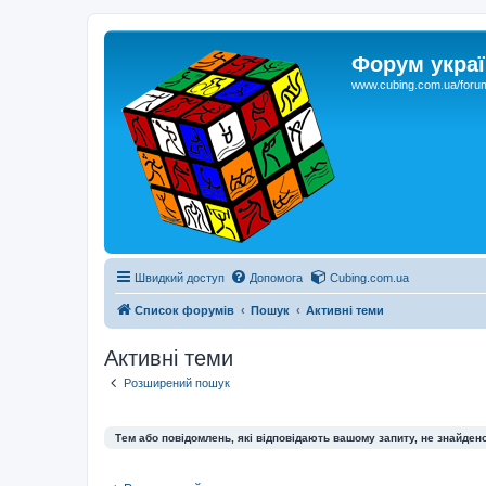
Форум украї
www.cubing.com.ua/foru
Швидкий доступ
Допомога
Cubing.com.ua
Список форумів
Пошук
Активні теми
Активні теми
Розширений пошук
Тем або повідомлень, які відповідають вашому запиту, не знайдено