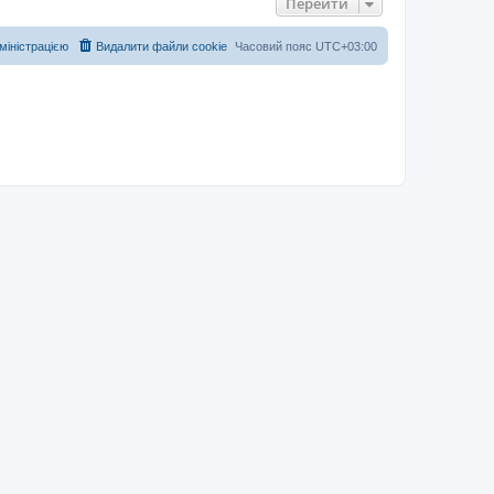
Перейти
дміністрацією
Видалити файли cookie
Часовий пояс
UTC+03:00