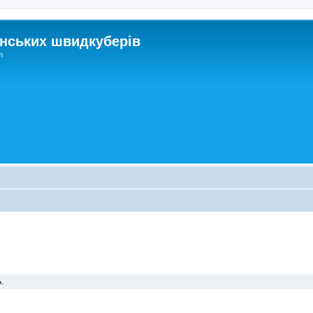
нських швидкуберів
m
.