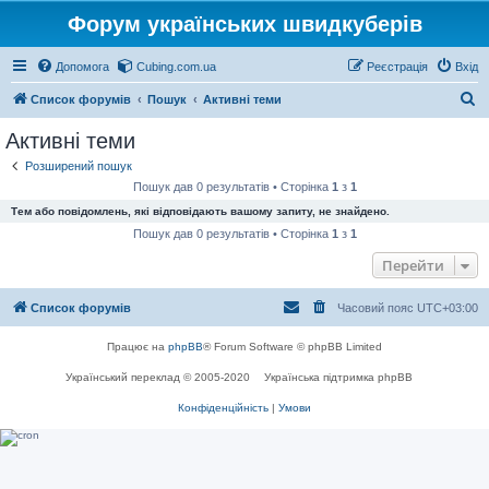
Форум українських швидкуберів
Допомога
Cubing.com.ua
Реєстрація
Вхід
П
Список форумів
Пошук
Активні теми
о
Активні теми
ш
Розширений пошук
у
Пошук дав 0 результатів • Сторінка
1
з
1
к
Тем або повідомлень, які відповідають вашому запиту, не знайдено.
Пошук дав 0 результатів • Сторінка
1
з
1
Перейти
Список форумів
Часовий пояс
UTC+03:00
Працює на
phpBB
® Forum Software © phpBB Limited
Український переклад © 2005-2020
Українська підтримка phpBB
Конфіденційність
|
Умови