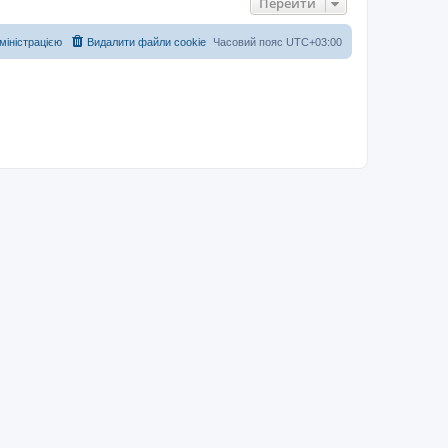
Перейти
дміністрацією
Видалити файли cookie
Часовий пояс
UTC+03:00