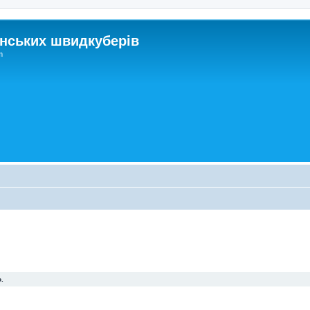
нських швидкуберів
m
.