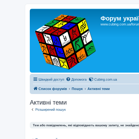
Форум украї
www.cubing.com.ua/foru
Швидкий доступ
Допомога
Cubing.com.ua
Список форумів
Пошук
Активні теми
Активні теми
Розширений пошук
Тем або повідомлень, які відповідають вашому запиту, не знайдено