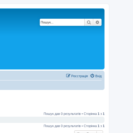
Пошук
Розширений по
Реєстрація
Вхід
Пошук дав 0 результатів • Сторінка
1
з
1
Пошук дав 0 результатів • Сторінка
1
з
1