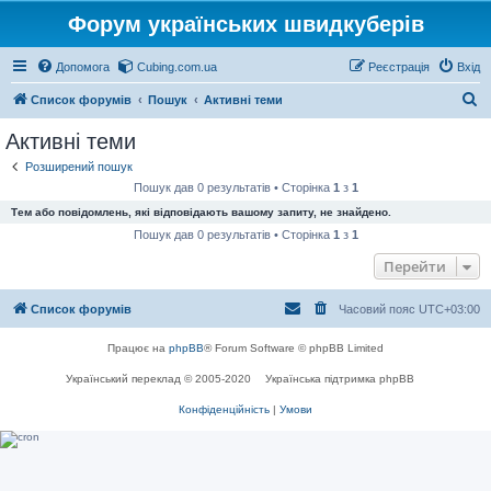
Форум українських швидкуберів
Допомога
Cubing.com.ua
Реєстрація
Вхід
П
Список форумів
Пошук
Активні теми
о
Активні теми
ш
Розширений пошук
у
Пошук дав 0 результатів • Сторінка
1
з
1
к
Тем або повідомлень, які відповідають вашому запиту, не знайдено.
Пошук дав 0 результатів • Сторінка
1
з
1
Перейти
Список форумів
Часовий пояс
UTC+03:00
Працює на
phpBB
® Forum Software © phpBB Limited
Український переклад © 2005-2020
Українська підтримка phpBB
Конфіденційність
|
Умови