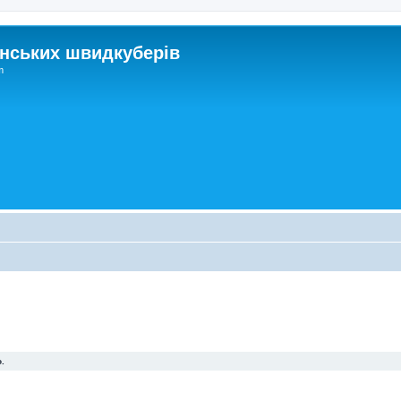
нських швидкуберів
m
.