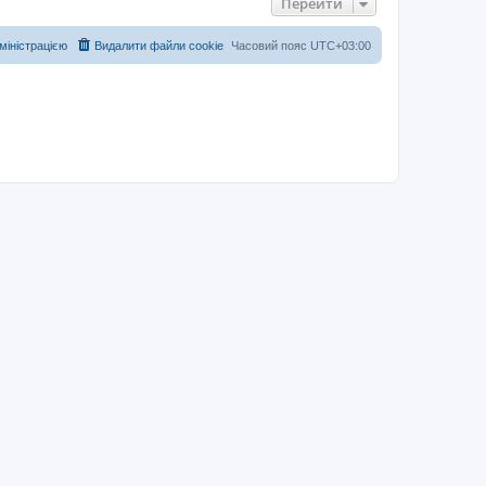
Перейти
дміністрацією
Видалити файли cookie
Часовий пояс
UTC+03:00