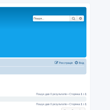
Пошук
Розширений по
Реєстрація
Вхід
Пошук дав 0 результатів • Сторінка
1
з
1
Пошук дав 0 результатів • Сторінка
1
з
1