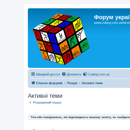
Форум украї
www.cubing.com.ua/foru
Швидкий доступ
Допомога
Cubing.com.ua
Список форумів
Пошук
Активні теми
Активні теми
Розширений пошук
Тем або повідомлень, які відповідають вашому запиту, не знайдено