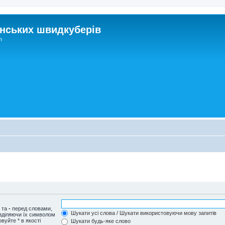
нських швидкуберів
m
и та
-
перед словами,
Шукати усі слова / Шукати використовуючи мову запитів
озділяючи їх символом
вуйте * в якості
Шукати будь-яке слово