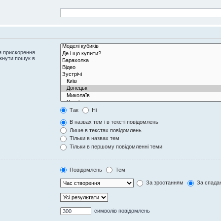
я прискорення
кнути пошук в
Так
Ні
В назвах тем і в тексті повідомлень
Лише в текстах повідомлень
Тільки в назвах тем
Тільки в першому повідомленні теми
Повідомлень
Тем
За зростанням
За спада
символів повідомлень