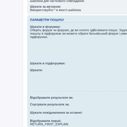
шаблона для часткового співпадання.
Шукати за автором:
Використовуйте * в якості шаблона
ПАРАМЕТРИ ПОШУКУ
Шукати в форумах:
Оберіть форум чи форуми, де ви хочете здійснювати пошук. Задл
пошуку в підфорумах ви можете обрати батьківський форум і увім
підфорумах.
Шукати в підфорумах:
Шукати:
Відображати результати як:
Сортувати результати за:
Шукати повідомлення за останні:
Відображати перші:
RETURN_FIRST_EXPLAIN