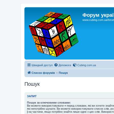
Форум украї
www.cubing.com.ua/foru
Швидкий доступ
Допомога
Cubing.com.ua
Список форумів
Пошук
Пошук
ЗАПИТ
Пошук за ключовими словами:
Ви можете використовувати
+
перед словами, які ви хочете знайт
які непотрібно шукати. Ви можете використовувати список слів, р
|
на частини, якщо потрібно знайти лише одне з цих слів. Використо