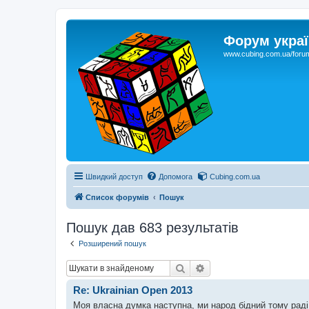
Форум украї
www.cubing.com.ua/foru
Швидкий доступ
Допомога
Cubing.com.ua
Список форумів
Пошук
Пошук дав 683 результатів
Розширений пошук
Пошук
Розширений пошук
Re: Ukrainian Open 2013
Моя власна думка наступна, ми народ бідний тому раді 