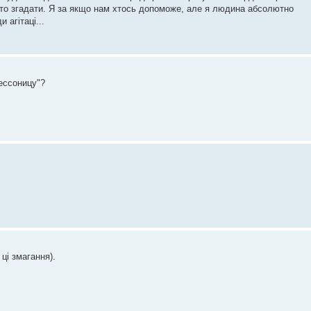
рто згадати. Я за якщо нам хтось допоможе, але я людина абсолютно
 агітаці...
бессоницу"?
ці змагання).