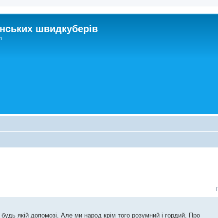
нських швидкуберів
m
будь якій допомозі. Але ми народ крім того розумний і гордий. Про