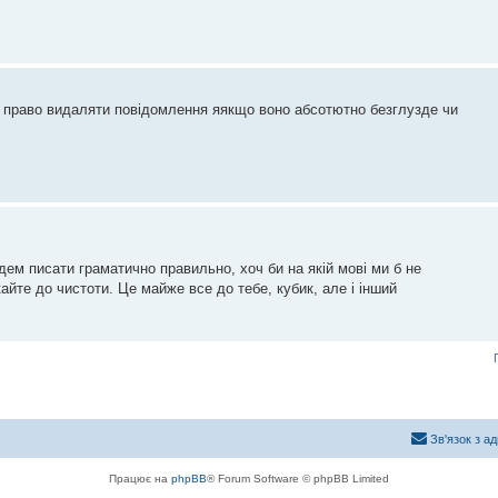
у право видаляти повідомлення яякщо воно абсотютно безглузде чи
удем писати граматично правильно, хоч би на якій мові ми б не
икайте до чистоти. Це майже все до тебе, кубик, але і інший
Зв'язок з а
Працює на
phpBB
® Forum Software © phpBB Limited