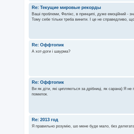
Re: Текущие мировые рекорды
Ваші проблеми, Фелікс, в принципі, дуже емоційний - зн
Тому себе тільки треба винити. І це не справедливо, що
Re: Оффтопик
А хот-доги і шаурма?
Re: Оффтопик
Ви як діти, які ципляються за дрібниці, як сарана) Я не
помилок.
Re: 2013 год
Я правильно розумію, шо мене буде мало, без делегат