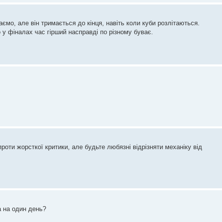
аємо, але він тримається до кінця, навіть коли куби розлітаються.
 у фіналах час гірший насправді по різному буває.
 проти жорсткої критики, але будьте любязні відрізняти механіку від
а на один день?