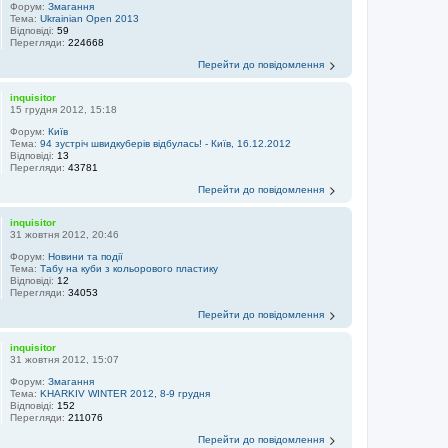
Форум:
Змагання
Тема:
Ukrainian Open 2013
Відповіді:
59
Перегляди:
224668
Перейти до повідомлення
inquisitor
15 грудня 2012, 15:18
Форум:
Київ
Тема:
94 зустріч швидкуберів відбулась! - Київ, 16.12.2012
Відповіді:
13
Перегляди:
43781
Перейти до повідомлення
inquisitor
31 жовтня 2012, 20:46
Форум:
Новини та події
Тема:
Табу на куби з кольорового пластику
Відповіді:
12
Перегляди:
34053
Перейти до повідомлення
inquisitor
31 жовтня 2012, 15:07
Форум:
Змагання
Тема:
KHARKIV WINTER 2012, 8-9 грудня
Відповіді:
152
Перегляди:
211076
Перейти до повідомлення