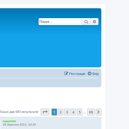
Пошук
Розширений по
Реєстрація
Вхід
Сторінка
1
з
69
1
2
3
4
5
69
Далі
Пошук дав 683 результатів
…
inquisitor
26 березня 2013, 16:20