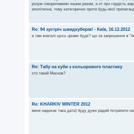
розум говоритимемо іншим разом, а от про гордість ва
аполітична, тому категорично проти будь-якої пропаганди
Re: 94 зустріч швидкуберів! - Київ, 16.12.2012
а там взагалі щось цікаве буде? що за запрошення в "
Re: Табу на куби з кольорового пластику
хто такий Масков?
Re: KHARKIV WINTER 2012
мене надихає така дата) буду дуже радий потрапити на 