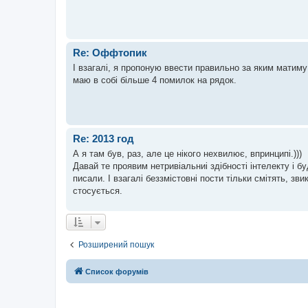
Re: Оффтопик
І взагалі, я пропоную ввести правильно за яким матим
маю в собі більше 4 помилок на рядок.
Re: 2013 год
А я там був, раз, але це нікого нехвилює, впринципі.)))
Давай те проявим нетривіальниі здібності інтелекту і б
писали. І взагалі беззмістовні пости тільки смітять, зв
стосується.
Розширений пошук
Список форумів