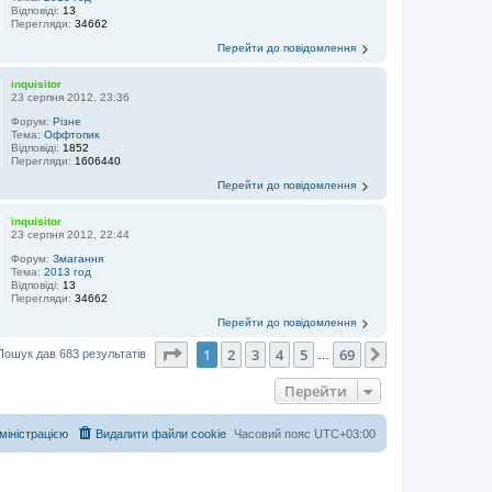
Відповіді:
13
Перегляди:
34662
Перейти до повідомлення
inquisitor
23 серпня 2012, 23:36
Форум:
Різне
Тема:
Оффтопик
Відповіді:
1852
Перегляди:
1606440
Перейти до повідомлення
inquisitor
23 серпня 2012, 22:44
Форум:
Змагання
Тема:
2013 год
Відповіді:
13
Перегляди:
34662
Перейти до повідомлення
Сторінка
1
з
69
1
2
3
4
5
69
Далі
Пошук дав 683 результатів
…
Перейти
дміністрацією
Видалити файли cookie
Часовий пояс
UTC+03:00