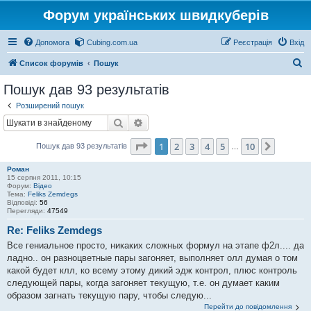
Форум українських швидкуберів
Допомога
Cubing.com.ua
Реєстрація
Вхід
П
Список форумів
Пошук
о
Пошук дав 93 результатів
ш
Розширений пошук
у
Пошук
Розширений пошук
к
Сторінка
1
з
10
1
2
3
4
5
10
Далі
Пошук дав 93 результатів
…
Роман
15 серпня 2011, 10:15
Форум:
Відео
Тема:
Feliks Zemdegs
Відповіді:
56
Перегляди:
47549
Re: Feliks Zemdegs
Все гениальное просто, никаких сложных формул на этапе ф2л.... да
ладно.. он разноцветные пары загоняет, выполняет олл думая о том
какой будет клл, ко всему этому дикий эдж контрол, плюс контроль
следующей пары, когда загоняет текущую, т.е. он думает каким
образом загнать текущую пару, чтобы следую...
Перейти до повідомлення