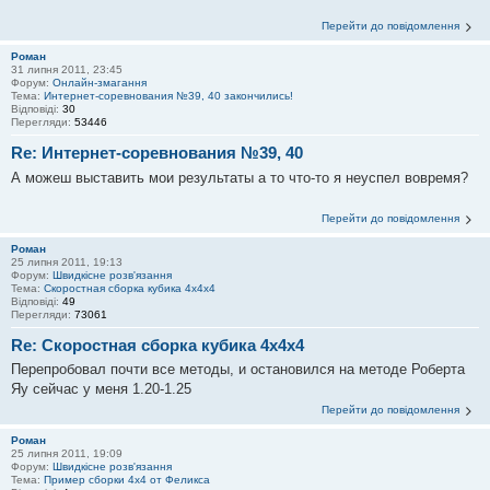
Перейти до повідомлення
Роман
31 липня 2011, 23:45
Форум:
Онлайн-змагання
Тема:
Интернет-соревнования №39, 40 закончились!
Відповіді:
30
Перегляди:
53446
Re: Интернет-соревнования №39, 40
А можеш выставить мои результаты а то что-то я неуспел вовремя?
Перейти до повідомлення
Роман
25 липня 2011, 19:13
Форум:
Швидкісне розв'язання
Тема:
Скоростная сборка кубика 4х4х4
Відповіді:
49
Перегляди:
73061
Re: Скоростная сборка кубика 4х4х4
Перепробовал почти все методы, и остановился на методе Роберта
Яу сейчас у меня 1.20-1.25
Перейти до повідомлення
Роман
25 липня 2011, 19:09
Форум:
Швидкісне розв'язання
Тема:
Пример сборки 4х4 от Феликса