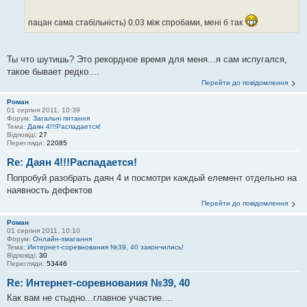
пацан сама стабільність) 0.03 між спробами, мені б так
Ты что шутишь? Это рекордное время для меня...я сам испугался,
такое бывает редко....
Перейти до повідомлення
Роман
01 серпня 2011, 10:39
Форум:
Загальні питання
Тема:
Даян 4!!!Распадается!
Відповіді:
27
Перегляди:
22085
Re: Даян 4!!!Распадается!
Попробуй разобрать даян 4 и посмотри каждый елемент отдельно на
наявность дефектов
Перейти до повідомлення
Роман
01 серпня 2011, 10:10
Форум:
Онлайн-змагання
Тема:
Интернет-соревнования №39, 40 закончились!
Відповіді:
30
Перегляди:
53446
Re: Интернет-соревнования №39, 40
Как вам не стыдно...главное участие....