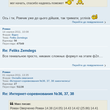
мог начать, спасибо надеюсь поможет
Ось і ти, Ромчик уже до цього дійшов, так тримати, успіхів
Перейти до повідомлення
Роман
14 серпня 2011, 10:08
Форум:
Відео
Тема:
Feliks Zemdegs
Відповіді:
56
Перегляди:
47549
Re: Feliks Zemdegs
Все гениальное просто, никаких сложных формул на этапе ф2л....
Перейти до повідомлення
Роман
01 серпня 2011, 13:35
Форум:
Онлайн-змагання
Тема:
Интернет-соревнования №36, 37, 38 закончились!
Відповіді:
27
Перегляди:
51136
Re: Интернет-соревнования №36, 37, 38
Макс писав:
Роман Оверченко Роман 14.38 (14.05) 14.43 14.42 (25.86) 14.41