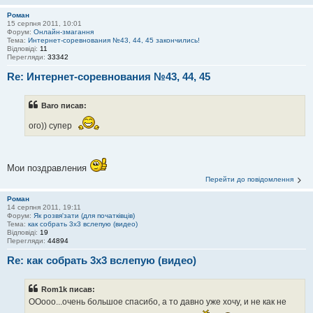
Роман
15 серпня 2011, 10:01
Форум:
Онлайн-змагання
Тема:
Интернет-соревнования №43, 44, 45 закончились!
Відповіді:
11
Перегляди:
33342
Re: Интернет-соревнования №43, 44, 45
Baro писав:
ого)) супер
Мои поздравления
Перейти до повідомлення
Роман
14 серпня 2011, 19:11
Форум:
Як розвя'зати (для початківців)
Тема:
как собрать 3х3 вслепую (видео)
Відповіді:
19
Перегляди:
44894
Re: как собрать 3х3 вслепую (видео)
Rom1k писав:
ООооо...очень большое спасибо, а то давно уже хочу, и не как не