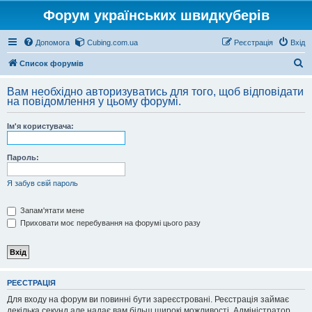
Форум українських швидкуберів
Допомога
Cubing.com.ua
Реєстрація
Вхід
П
Список форумів
о
Вам необхідно авторизуватись для того, щоб відповідати
ш
на повідомлення у цьому форумі.
у
Ім'я користувача:
к
Пароль:
Я забув свій пароль
Запам'ятати мене
Приховати моє перебування на форумі цього разу
РЕЄСТРАЦІЯ
Для входу на форум ви повинні бути зареєстровані. Реєстрація займає
декілька секунд але надає вам більш широкі можливості. Адміністратор