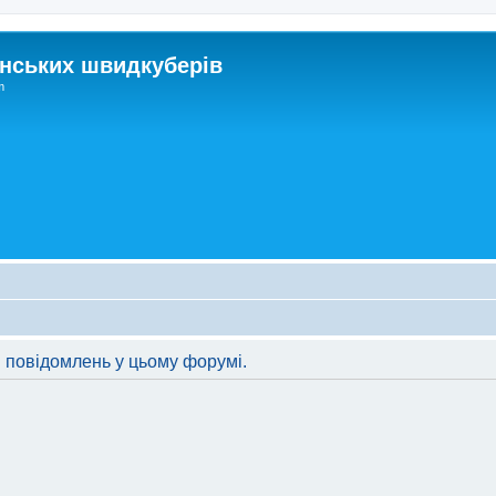
нських швидкуберів
m
 повідомлень у цьому форумі.