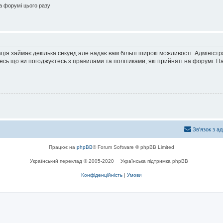
 форумі цього разу
ація займає декілька секунд але надає вам більш широкі можливості. Адмініст
йтесь що ви погоджуєтесь з правилами та політиками, які прийняті на форумі.
Зв'язок з а
Працює на
phpBB
® Forum Software © phpBB Limited
Український переклад © 2005-2020
Українська підтримка phpBB
Конфіденційність
|
Умови