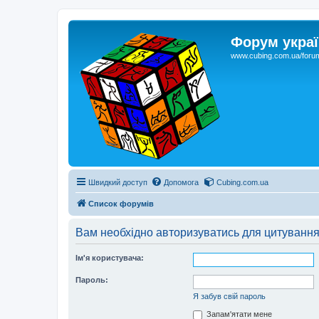
Форум украї
www.cubing.com.ua/foru
Швидкий доступ
Допомога
Cubing.com.ua
Список форумів
Вам необхідно авторизуватись для цитування
Ім'я користувача:
Пароль:
Я забув свій пароль
Запам'ятати мене