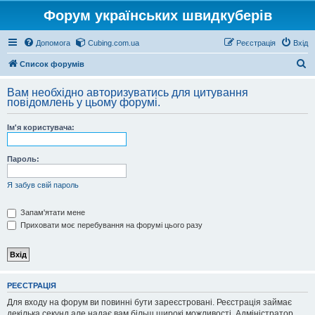
Форум українських швидкуберів
Допомога
Cubing.com.ua
Реєстрація
Вхід
П
Список форумів
о
Вам необхідно авторизуватись для цитування
ш
повідомлень у цьому форумі.
у
Ім'я користувача:
к
Пароль:
Я забув свій пароль
Запам'ятати мене
Приховати моє перебування на форумі цього разу
РЕЄСТРАЦІЯ
Для входу на форум ви повинні бути зареєстровані. Реєстрація займає
декілька секунд але надає вам більш широкі можливості. Адміністратор