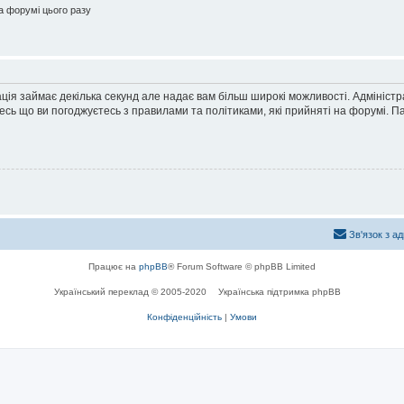
 форумі цього разу
ація займає декілька секунд але надає вам більш широкі можливості. Адмініст
йтесь що ви погоджуєтесь з правилами та політиками, які прийняті на форумі.
Зв'язок з а
Працює на
phpBB
® Forum Software © phpBB Limited
Український переклад © 2005-2020
Українська підтримка phpBB
Конфіденційність
|
Умови