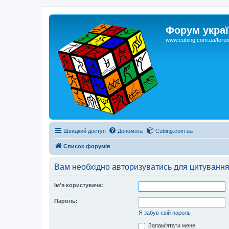
Форум украї
www.cubing.com.ua/foru
Швидкий доступ
Допомога
Cubing.com.ua
Список форумів
Вам необхідно авторизуватись для цитування
Ім'я користувача:
Пароль:
Я забув свій пароль
Запам'ятати мене