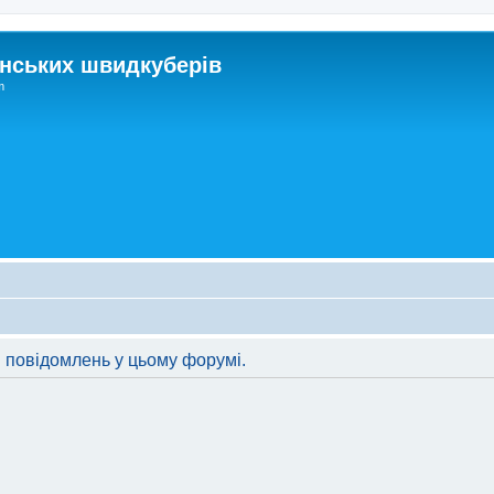
нських швидкуберів
m
 повідомлень у цьому форумі.