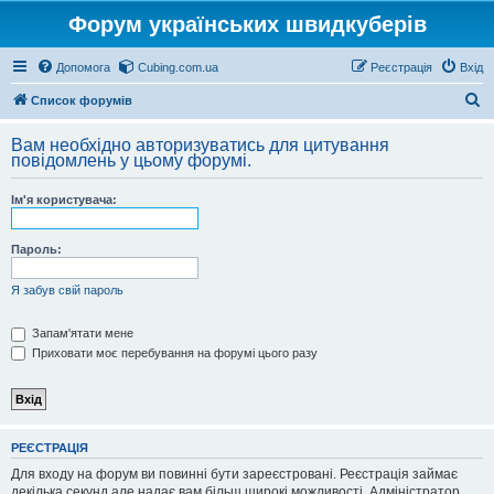
Форум українських швидкуберів
Допомога
Cubing.com.ua
Реєстрація
Вхід
П
Список форумів
о
Вам необхідно авторизуватись для цитування
ш
повідомлень у цьому форумі.
у
Ім'я користувача:
к
Пароль:
Я забув свій пароль
Запам'ятати мене
Приховати моє перебування на форумі цього разу
РЕЄСТРАЦІЯ
Для входу на форум ви повинні бути зареєстровані. Реєстрація займає
декілька секунд але надає вам більш широкі можливості. Адміністратор