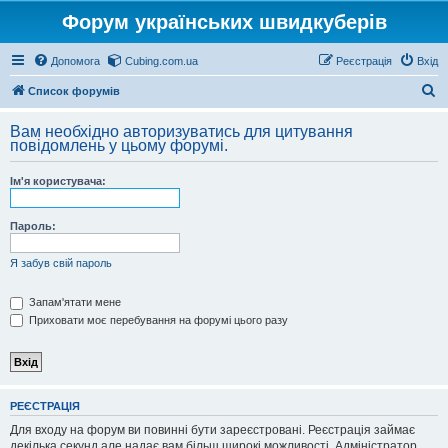
Форум українських швидкуберів
Допомога
Cubing.com.ua
Реєстрація
Вхід
П
Список форумів
о
Вам необхідно авторизуватись для цитування
ш
повідомлень у цьому форумі.
у
Ім'я користувача:
к
Пароль:
Я забув свій пароль
Запам'ятати мене
Приховати моє перебування на форумі цього разу
РЕЄСТРАЦІЯ
Для входу на форум ви повинні бути зареєстровані. Реєстрація займає
декілька секунд але надає вам більш широкі можливості. Адміністратор