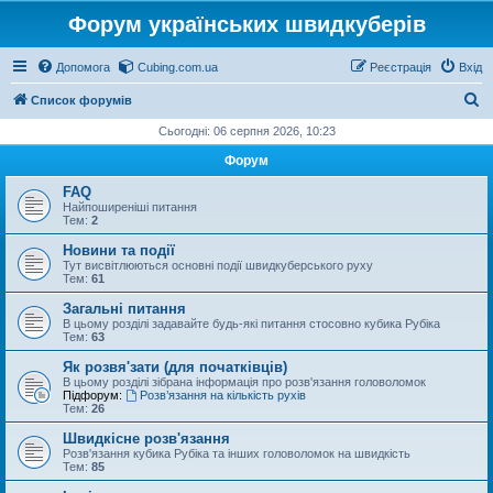
Форум українських швидкуберів
Допомога
Cubing.com.ua
Реєстрація
Вхід
П
Список форумів
о
Сьогодні: 06 серпня 2026, 10:23
ш
Форум
у
FAQ
к
Найпоширеніші питання
Тем:
2
Новини та події
Тут висвітлюються основні події швидкуберського руху
Тем:
61
Загальні питання
В цьому розділі задавайте будь-які питання стосовно кубика Рубіка
Тем:
63
Як розвя'зати (для початківців)
В цьому розділі зібрана інформація про розв'язання головоломок
Підфорум:
Розв’язання на кількість рухів
Тем:
26
Швидкісне розв'язання
Розв'язання кубика Рубіка та інших головоломок на швидкість
Тем:
85