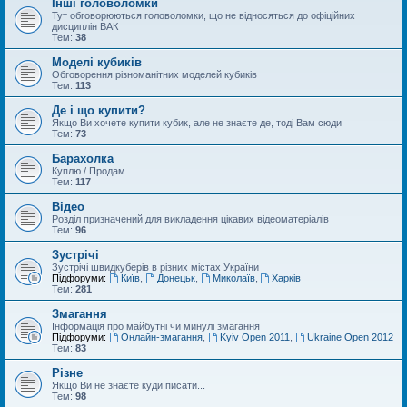
Інші головоломки
Тут обговорюються головоломки, що не відносяться до офіційних
дисциплін ВАК
Тем:
38
Моделі кубиків
Обговорення різноманітних моделей кубиків
Тем:
113
Де і що купити?
Якщо Ви хочете купити кубик, але не знаєте де, тоді Вам сюди
Тем:
73
Барахолка
Куплю / Продам
Тем:
117
Відео
Розділ призначений для викладення цікавих відеоматеріалів
Тем:
96
Зустрічі
Зустрічі швидкуберів в різних містах України
Підфоруми:
Київ
,
Донецьк
,
Миколаїв
,
Харків
Тем:
281
Змагання
Інформація про майбутні чи минулі змагання
Підфоруми:
Онлайн-змагання
,
Kyiv Open 2011
,
Ukraine Open 2012
Тем:
83
Різне
Якщо Ви не знаєте куди писати...
Тем:
98