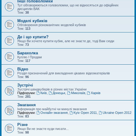
Інші головоломки
Тут обговорюються головоломки, що не відносяться до офіційних
дисциплін ВАК
Тем:
38
Моделі кубиків
Обговорення різноманітних моделей кубиків
Тем:
113
Де і що купити?
Якщо Ви хочете купити кубик, але не знаєте де, тоді Вам сюди
Тем:
73
Барахолка
Куплю / Продам
Тем:
117
Відео
Розділ призначений для викладення цікавих відеоматеріалів
Тем:
96
Зустрічі
Зустрічі швидкуберів в різних містах України
Підфоруми:
Київ
,
Донецьк
,
Миколаїв
,
Харків
Тем:
281
Змагання
Інформація про майбутні чи минулі змагання
Підфоруми:
Онлайн-змагання
,
Kyiv Open 2011
,
Ukraine Open 2012
Тем:
83
Різне
Якщо Ви не знаєте куди писати...
Тем:
98