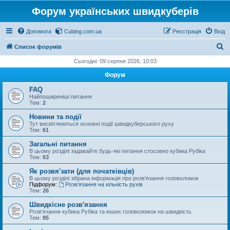
Форум українських швидкуберів
Допомога
Cubing.com.ua
Реєстрація
Вхід
П
Список форумів
о
Сьогодні: 09 серпня 2026, 10:03
ш
Форум
у
FAQ
к
Найпоширеніші питання
Тем:
2
Новини та події
Тут висвітлюються основні події швидкуберського руху
Тем:
61
Загальні питання
В цьому розділі задавайте будь-які питання стосовно кубика Рубіка
Тем:
63
Як розвя'зати (для початківців)
В цьому розділі зібрана інформація про розв'язання головоломок
Підфорум:
Розв’язання на кількість рухів
Тем:
26
Швидкісне розв'язання
Розв'язання кубика Рубіка та інших головоломок на швидкість
Тем:
85