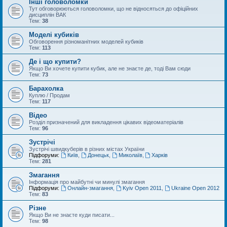
Інші головоломки
Тут обговорюються головоломки, що не відносяться до офіційних
дисциплін ВАК
Тем:
38
Моделі кубиків
Обговорення різноманітних моделей кубиків
Тем:
113
Де і що купити?
Якщо Ви хочете купити кубик, але не знаєте де, тоді Вам сюди
Тем:
73
Барахолка
Куплю / Продам
Тем:
117
Відео
Розділ призначений для викладення цікавих відеоматеріалів
Тем:
96
Зустрічі
Зустрічі швидкуберів в різних містах України
Підфоруми:
Київ
,
Донецьк
,
Миколаїв
,
Харків
Тем:
281
Змагання
Інформація про майбутні чи минулі змагання
Підфоруми:
Онлайн-змагання
,
Kyiv Open 2011
,
Ukraine Open 2012
Тем:
83
Різне
Якщо Ви не знаєте куди писати...
Тем:
98