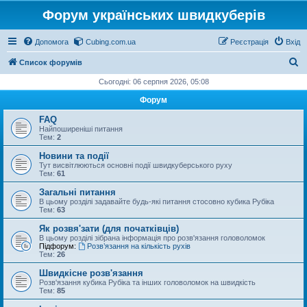
Форум українських швидкуберів
Допомога
Cubing.com.ua
Реєстрація
Вхід
П
Список форумів
о
Сьогодні: 06 серпня 2026, 05:08
ш
Форум
у
FAQ
к
Найпоширеніші питання
Тем:
2
Новини та події
Тут висвітлюються основні події швидкуберського руху
Тем:
61
Загальні питання
В цьому розділі задавайте будь-які питання стосовно кубика Рубіка
Тем:
63
Як розвя'зати (для початківців)
В цьому розділі зібрана інформація про розв'язання головоломок
Підфорум:
Розв’язання на кількість рухів
Тем:
26
Швидкісне розв'язання
Розв'язання кубика Рубіка та інших головоломок на швидкість
Тем:
85