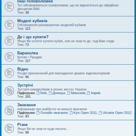
Інші головоломки
Тут обговорюються головоломки, що не відносяться до офіційних
дисциплін ВАК
Тем:
38
Моделі кубиків
Обговорення різноманітних моделей кубиків
Тем:
113
Де і що купити?
Якщо Ви хочете купити кубик, але не знаєте де, тоді Вам сюди
Тем:
73
Барахолка
Куплю / Продам
Тем:
117
Відео
Розділ призначений для викладення цікавих відеоматеріалів
Тем:
96
Зустрічі
Зустрічі швидкуберів в різних містах України
Підфоруми:
Київ
,
Донецьк
,
Миколаїв
,
Харків
Тем:
281
Змагання
Інформація про майбутні чи минулі змагання
Підфоруми:
Онлайн-змагання
,
Kyiv Open 2011
,
Ukraine Open 2012
Тем:
83
Різне
Якщо Ви не знаєте куди писати...
Тем:
98