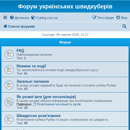
Форум українських швидкуберів
Допомога
Cubing.com.ua
Реєстрація
Вхід
П
Список форумів
о
Сьогодні: 06 серпня 2026, 21:27
ш
Форум
у
FAQ
к
Найпоширеніші питання
Тем:
2
Новини та події
Тут висвітлюються основні події швидкуберського руху
Тем:
61
Загальні питання
В цьому розділі задавайте будь-які питання стосовно кубика Рубіка
Тем:
63
Як розвя'зати (для початківців)
В цьому розділі зібрана інформація про розв'язання головоломок
Підфорум:
Розв’язання на кількість рухів
Тем:
26
Швидкісне розв'язання
Розв'язання кубика Рубіка та інших головоломок на швидкість
Тем:
85