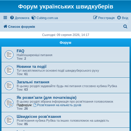
Форум українських швидкуберів
Допомога
Cubing.com.ua
Реєстрація
Вхід
П
Список форумів
о
Сьогодні: 09 серпня 2026, 14:17
ш
Форум
у
FAQ
к
Найпоширеніші питання
Тем:
2
Новини та події
Тут висвітлюються основні події швидкуберського руху
Тем:
61
Загальні питання
В цьому розділі задавайте будь-які питання стосовно кубика Рубіка
Тем:
63
Як розвя'зати (для початківців)
В цьому розділі зібрана інформація про розв'язання головоломок
Підфорум:
Розв’язання на кількість рухів
Тем:
26
Швидкісне розв'язання
Розв'язання кубика Рубіка та інших головоломок на швидкість
Тем:
85