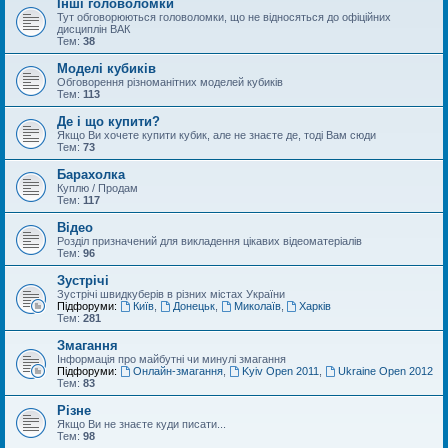
Інші головоломки
Тут обговорюються головоломки, що не відносяться до офіційних
дисциплін ВАК
Тем:
38
Моделі кубиків
Обговорення різноманітних моделей кубиків
Тем:
113
Де і що купити?
Якщо Ви хочете купити кубик, але не знаєте де, тоді Вам сюди
Тем:
73
Барахолка
Куплю / Продам
Тем:
117
Відео
Розділ призначений для викладення цікавих відеоматеріалів
Тем:
96
Зустрічі
Зустрічі швидкуберів в різних містах України
Підфоруми:
Київ
,
Донецьк
,
Миколаїв
,
Харків
Тем:
281
Змагання
Інформація про майбутні чи минулі змагання
Підфоруми:
Онлайн-змагання
,
Kyiv Open 2011
,
Ukraine Open 2012
Тем:
83
Різне
Якщо Ви не знаєте куди писати...
Тем:
98