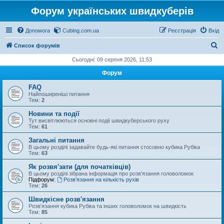
Форум українських швидкуберів
Допомога
Cubing.com.ua
Реєстрація
Вхід
П
Список форумів
о
Сьогодні: 09 серпня 2026, 11:53
ш
Форум
у
FAQ
к
Найпоширеніші питання
Тем:
2
Новини та події
Тут висвітлюються основні події швидкуберського руху
Тем:
61
Загальні питання
В цьому розділі задавайте будь-які питання стосовно кубика Рубіка
Тем:
63
Як розвя'зати (для початківців)
В цьому розділі зібрана інформація про розв'язання головоломок
Підфорум:
Розв’язання на кількість рухів
Тем:
26
Швидкісне розв'язання
Розв'язання кубика Рубіка та інших головоломок на швидкість
Тем:
85