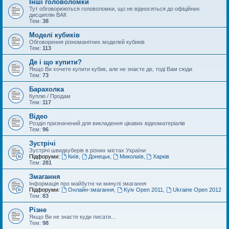
Інші головоломки
Тут обговорюються головоломки, що не відносяться до офіційних
дисциплін ВАК
Тем:
38
Моделі кубиків
Обговорення різноманітних моделей кубиків
Тем:
113
Де і що купити?
Якщо Ви хочете купити кубик, але не знаєте де, тоді Вам сюди
Тем:
73
Барахолка
Куплю / Продам
Тем:
117
Відео
Розділ призначений для викладення цікавих відеоматеріалів
Тем:
96
Зустрічі
Зустрічі швидкуберів в різних містах України
Підфоруми:
Київ
,
Донецьк
,
Миколаїв
,
Харків
Тем:
281
Змагання
Інформація про майбутні чи минулі змагання
Підфоруми:
Онлайн-змагання
,
Kyiv Open 2011
,
Ukraine Open 2012
Тем:
83
Різне
Якщо Ви не знаєте куди писати...
Тем:
98