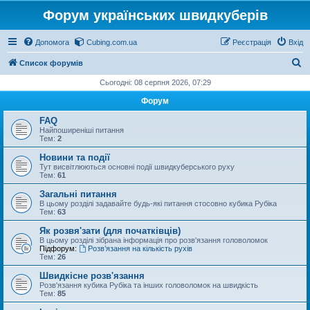
Форум українських швидкуберів
Допомога
Cubing.com.ua
Реєстрація
Вхід
П
Список форумів
о
Сьогодні: 08 серпня 2026, 07:29
ш
Форум
у
FAQ
к
Найпоширеніші питання
Тем:
2
Новини та події
Тут висвітлюються основні події швидкуберського руху
Тем:
61
Загальні питання
В цьому розділі задавайте будь-які питання стосовно кубика Рубіка
Тем:
63
Як розвя'зати (для початківців)
В цьому розділі зібрана інформація про розв'язання головоломок
Підфорум:
Розв’язання на кількість рухів
Тем:
26
Швидкісне розв'язання
Розв'язання кубика Рубіка та інших головоломок на швидкість
Тем:
85