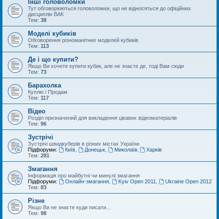
Інші головоломки
Тут обговорюються головоломки, що не відносяться до офіційних
дисциплін ВАК
Тем:
38
Моделі кубиків
Обговорення різноманітних моделей кубиків
Тем:
113
Де і що купити?
Якщо Ви хочете купити кубик, але не знаєте де, тоді Вам сюди
Тем:
73
Барахолка
Куплю / Продам
Тем:
117
Відео
Розділ призначений для викладення цікавих відеоматеріалів
Тем:
96
Зустрічі
Зустрічі швидкуберів в різних містах України
Підфоруми:
Київ
,
Донецьк
,
Миколаїв
,
Харків
Тем:
281
Змагання
Інформація про майбутні чи минулі змагання
Підфоруми:
Онлайн-змагання
,
Kyiv Open 2011
,
Ukraine Open 2012
Тем:
83
Різне
Якщо Ви не знаєте куди писати...
Тем:
98