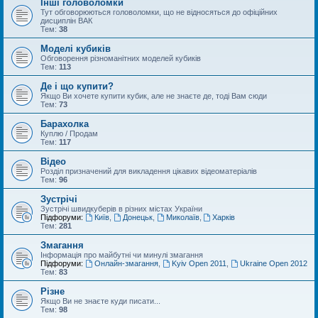
Інші головоломки
Тут обговорюються головоломки, що не відносяться до офіційних
дисциплін ВАК
Тем:
38
Моделі кубиків
Обговорення різноманітних моделей кубиків
Тем:
113
Де і що купити?
Якщо Ви хочете купити кубик, але не знаєте де, тоді Вам сюди
Тем:
73
Барахолка
Куплю / Продам
Тем:
117
Відео
Розділ призначений для викладення цікавих відеоматеріалів
Тем:
96
Зустрічі
Зустрічі швидкуберів в різних містах України
Підфоруми:
Київ
,
Донецьк
,
Миколаїв
,
Харків
Тем:
281
Змагання
Інформація про майбутні чи минулі змагання
Підфоруми:
Онлайн-змагання
,
Kyiv Open 2011
,
Ukraine Open 2012
Тем:
83
Різне
Якщо Ви не знаєте куди писати...
Тем:
98